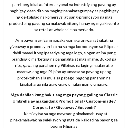
parehong lokal at internasyonal na industriya ng payong ay
nagbigay-daan dito na maging napakatagumpay sa pagbibigay
ng de-kalidad na komersyal at pang-promosyon na mga
produkto ng payong sa malawak nitong hanay ng mga kliyente
sa retail at wholesale na merkado.
Ang payong ay isang napaka-pangkaraniwan at sikat na
giveaway o promosyon lalo na sa mga korporasyon sa Pilipinas
dahil maaari itong ipasadya ng mga logo, slogan at iba pang
branding o marketing na pananalita at mga imahe. Bukod pa
rito, gawa ng panahon ng Pilipinas na laging maulan at o
maaraw, ang mga Pilipino ay umaasa sa payong upang
protektahan sila mula sa pabago-bagong panahon na
kinakaharap nila araw-araw umulan man o umaraw.
Mga dahilan kung bakit ang mga payong galing sa Classic
Umbrella ay magandang Promotional / Custom-made /
Corporate / Giveaway / Souvenir?
– Kami ay isa sa mga mayroong pinakamahusay at
pinakamalawak na seleksyon ng mga de-kalidad na payong sa
buong Pilipinas