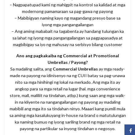
– Nagpapatupad kami ng mahigpit na kontrol sa kalidad at mga
modernong pamamaraan sa pag-gawa ng payong
– Mabibigyan naming kayo ng magandang presyo base sa
iyong mga pangangailangan
– Ang aming mababait na tagabenta ay handang tulungan ka
sa lahat ng iyong mga pangangailangan sa pagpapasadya at
magbibigay sa iyo ng mahusay na serbisyo bilang customer
Ano ang pagkakaiba ng Commercial at Promotional
Umbrellas / Payong?
Sa madaling salita, ang
Commercial Umbrellas
ay mga ready-
made na payong na idinisenyo na ng CUII batay sa pag-unawa
nito sa mga hinihingi ng lokal na merkado. Ang mga ito ay
angkop para sa mga retail na lugar (hal. mga convenience
store, mall, maliliit na tindahan, atbp.) kung saan ang mga walk-
in na kliyente na nangangailangan ng payong ay madaling
mabibili ang mga ito sa tindahan ninyo. Maaari kang pumili mula
sa aming mga kasalukuyang in-house na brand o matutulungan
ka naming bumuo ng iyong sariling brand ng mga retail na
payong na partikular sa inyong tindahan o negosyo.
Face