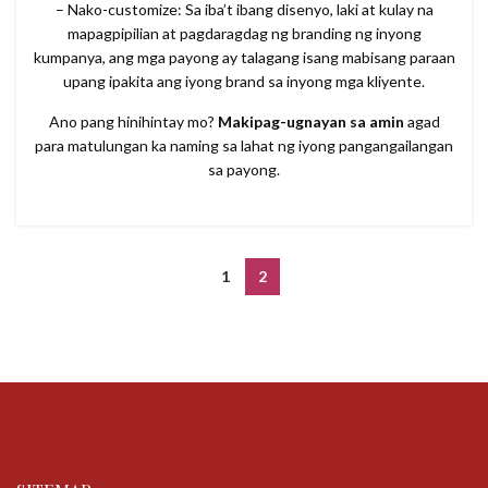
– Nako-customize: Sa iba’t ibang disenyo, laki at kulay na
mapagpipilian at pagdaragdag ng branding ng inyong
kumpanya, ang mga payong ay talagang isang mabisang paraan
upang ipakita ang iyong brand sa inyong mga kliyente.
Ano pang hinihintay mo?
Makipag-ugnayan sa amin
agad
para matulungan ka naming sa lahat ng iyong pangangailangan
sa payong.
1
2