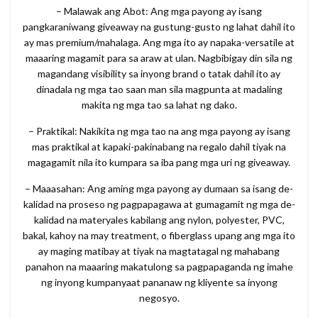
– Malawak ang Abot: Ang mga payong ay isang
pangkaraniwang giveaway na gustung-gusto ng lahat dahil ito
ay mas premium/mahalaga. Ang mga ito ay napaka-versatile at
maaaring magamit para sa araw at ulan. Nagbibigay din sila ng
magandang visibility sa inyong brand o tatak dahil ito ay
dinadala ng mga tao saan man sila magpunta at madaling
makita ng mga tao sa lahat ng dako.
– Praktikal: Nakikita ng mga tao na ang mga payong ay isang
mas praktikal at kapaki-pakinabang na regalo dahil tiyak na
magagamit nila ito kumpara sa iba pang mga uri ng giveaway.
– Maaasahan: Ang aming mga payong ay dumaan sa isang de-
kalidad na proseso ng pagpapagawa at gumagamit ng mga de-
kalidad na materyales kabilang ang nylon, polyester, PVC,
bakal, kahoy na may treatment, o fiberglass upang ang mga ito
ay maging matibay at tiyak na magtatagal ng mahabang
panahon na maaaring makatulong sa pagpapaganda ng imahe
ng inyong kumpanyaat pananaw ng kliyente sa inyong
negosyo.