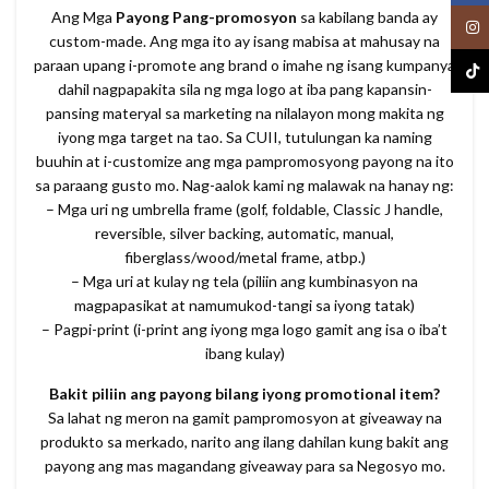
Ang Mga
Payong Pang-promosyon
sa kabilang banda ay
Inst
custom-made. Ang mga ito ay isang mabisa at mahusay na
paraan upang i-promote ang brand o imahe ng isang kumpanya
TikT
dahil nagpapakita sila ng mga logo at iba pang kapansin-
pansing materyal sa marketing na nilalayon mong makita ng
iyong mga target na tao. Sa CUII, tutulungan ka naming
buuhin at i-customize ang mga pampromosyong payong na ito
sa paraang gusto mo. Nag-aalok kami ng malawak na hanay ng:
– Mga uri ng umbrella frame (golf, foldable, Classic J handle,
reversible, silver backing, automatic, manual,
fiberglass/wood/metal frame, atbp.)
– Mga uri at kulay ng tela (piliin ang kumbinasyon na
magpapasikat at namumukod-tangi sa iyong tatak)
– Pagpi-print (i-print ang iyong mga logo gamit ang isa o iba’t
ibang kulay)
Bakit piliin ang payong bilang iyong promotional item?
Sa lahat ng meron na gamit pampromosyon at giveaway na
produkto sa merkado, narito ang ilang dahilan kung bakit ang
payong ang mas magandang giveaway para sa Negosyo mo.