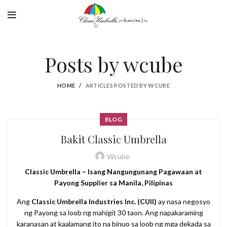
Posts by
wcube
HOME
ARTICLES POSTED BY WCUBE
BLOG
Bakit Classic Umbrella
Wcube
Classic Umbrella – Isang Nangungunang Pagawaan at
Payong Supplier sa Manila, Pilipinas
Ang
Classic Umbrella Industries Inc. (CUII)
ay nasa negosyo
ng Payong sa loob ng mahigit 30 taon. Ang napakaraming
karanasan at kaalamang ito na binuo sa loob ng mga dekada sa